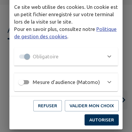
Ce site web utilise des cookies. Un cookie est
un petit fichier enregistré sur votre terminal
lors de la visite sur le site.
AGENDA DE
MON
Pour en savoir plus, consultez notre
Politique
de gestion des cookies
.
TERRITOIRE
Obligatoire
Mesure d'audience (Matomo)
15
07
JUIN
SEPT.
REFUSER
VALIDER MON CHOIX
CHEVRY
AUTORISER
Ouverture des inscriptions