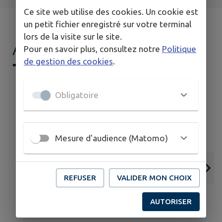
Ce site web utilise des cookies. Un cookie est
un petit fichier enregistré sur votre terminal
lors de la visite sur le site.
AGENDA DE
MON
Pour en savoir plus, consultez notre
Politique
de gestion des cookies
.
TERRITOIRE
Obligatoire
Mesure d'audience (Matomo)
15
07
JUIN
SEPT.
REFUSER
VALIDER MON CHOIX
CHEVRY
AUTORISER
Ouverture des inscriptions