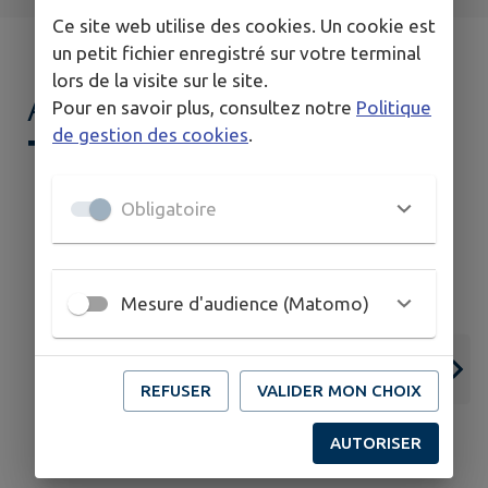
Ce site web utilise des cookies. Un cookie est
un petit fichier enregistré sur votre terminal
lors de la visite sur le site.
AGENDA DE
MON
Pour en savoir plus, consultez notre
Politique
de gestion des cookies
.
TERRITOIRE
Obligatoire
Mesure d'audience (Matomo)
15
07
JUIN
SEPT.
REFUSER
VALIDER MON CHOIX
CHEVRY
AUTORISER
Ouverture des inscriptions