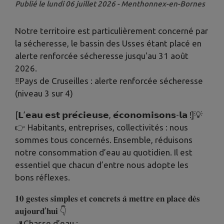
Publié le lundi 06 juillet 2026 - Menthonnex-en-Bornes
Notre territoire est particulièrement concerné par
la sécheresse, le bassin des Usses étant placé en
alerte renforcée sécheresse jusqu'au 31 août
2026.
‼️Pays de Cruseilles : alerte renforcée sécheresse
(niveau 3 sur 4)
[𝗟’𝗲𝗮𝘂 𝗲𝘀𝘁 𝗽𝗿𝗲́𝗰𝗶𝗲𝘂𝘀𝗲, 𝗲́𝗰𝗼𝗻𝗼𝗺𝗶𝘀𝗼𝗻𝘀-𝗹𝗮 !]💡
👉 Habitants, entreprises, collectivités : nous
sommes tous concernés. Ensemble, réduisons
notre consommation d’eau au quotidien. Il est
essentiel que chacun d’entre nous adopte les
bons réflexes.
𝟏𝟎 𝐠𝐞𝐬𝐭𝐞𝐬 𝐬𝐢𝐦𝐩𝐥𝐞𝐬 𝐞𝐭 𝐜𝐨𝐧𝐜𝐫𝐞𝐭𝐬 𝐚̀ 𝐦𝐞𝐭𝐭𝐫𝐞 𝐞𝐧 𝐩𝐥𝐚𝐜𝐞 𝐝𝐞̀𝐬
𝐚𝐮𝐣𝐨𝐮𝐫𝐝’𝐡𝐮𝐢 👇
🚽Chasse d’eau :