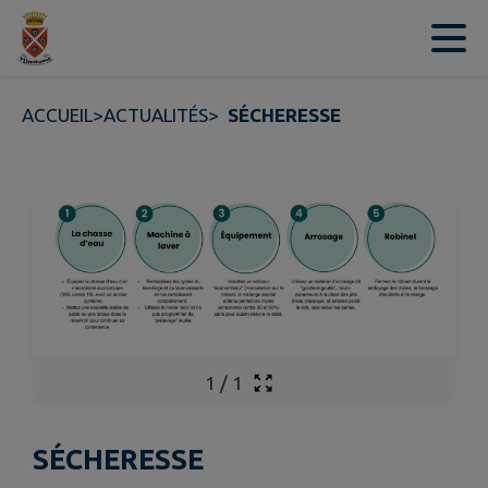
Contenu
Menu
Recherche
Pied de page
ACCUEIL
>
ACTUALITÉS
>
SÉCHERESSE
1
/
1
SÉCHERESSE