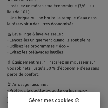
- Installez un mécanisme économique (3/6 L au
lieu de 10 L)
- Une brique ou une bouteille remplie d’eau dans
le réservoir = des litres économisés
🧺 Lave-linge & lave-vaisselle :
- Lancez-les uniquement quand ils sont pleins
- Utilisez les programmes « éco »
- Évitez les prélavages inutiles
🚿 Équipement malin : Installez un mousseur sur
vos robinets, jusqu’à 50 % d’économie d’eau sans
perte de confort.
🪴 Arrosage raisonné :
- Préférez le goutte-à-goutte ou les micro-
asperseurs
Gérer mes cookies 🍪
- Arrosez le soir pour limiter l’évaporation