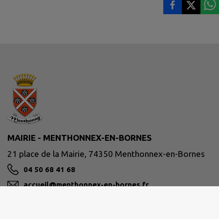
MAIRIE - MENTHONNEX-EN-BORNES
21 place de la Mairie, 74350 Menthonnex-en-Bornes
04 50 68 41 68
accueil@menthonnex-en-bornes.fr
M'Y RENDRE
www.menthonnex-en-bornes.fr