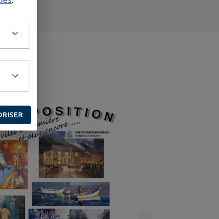
S’informer
RE
ORISER