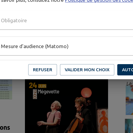
Établissements
Le Conseil
ns
Commerces
scolaires
Municipal
Obligatoire
GENDA DE
MON TERRITOI
Mesure d'audience (Matomo)
REFUSER
VALIDER MON CHOIX
AUT
ions