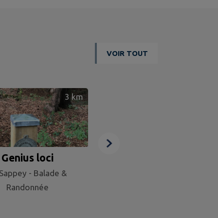
VOIR TOUT
3
km
Genius loci
Le lac des Dronières
Sappey - Balade &
Cruseilles - Loisirs
Randonnée