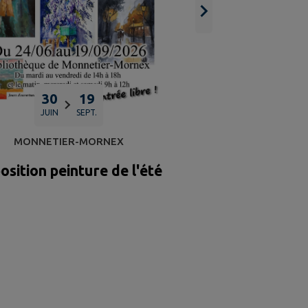
Permanence Fra
30
19
JUIN
SEPT.
MONNETIER-MORNEX
osition peinture de l'été