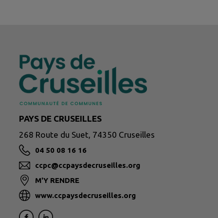
PAYS DE CRUSEILLES
268 Route du Suet, 74350 Cruseilles
04 50 08 16 16
ccpc@ccpaysdecruseilles.org
M'Y RENDRE
www.ccpaysdecruseilles.org