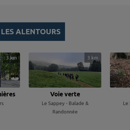
R
LES ALENTOURS
3
km
3
km
nières
Voie verte
rs
Le Sappey - Balade &
Le 
Randonnée