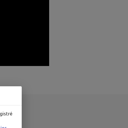
gistré
kies
.