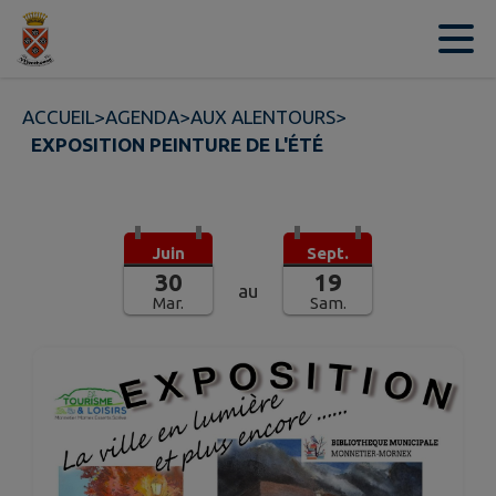
Contenu
Menu
Recherche
Pied de page
ACCUEIL
>
AGENDA
>
AUX ALENTOURS
>
EXPOSITION PEINTURE DE L'ÉTÉ
Juin
Sept.
30
19
au
Mar.
Sam.