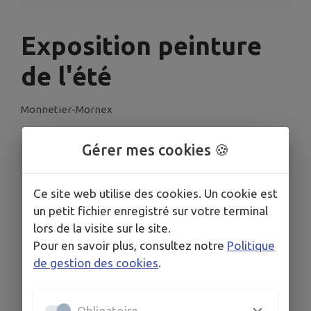
Exposition peinture
de l'été
Monnetier-Mornex
Gérer mes cookies 🍪
INFORMATIONS PRATIQUES
LIEU
Ce site web utilise des cookies. Un cookie est
Monnetier-Mornex
un petit fichier enregistré sur votre terminal
DATES
lors de la visite sur le site.
Du mar. 30 juin au sam. 19 sept.
Pour en savoir plus, consultez notre
Politique
HORAIRES
de gestion des cookies
.
À 16h00
ORGANISÉ PAR
Bibliothèque
Obligatoire