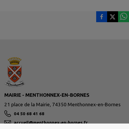
MAIRIE - MENTHONNEX-EN-BORNES
21 place de la Mairie, 74350 Menthonnex-en-Bornes
04 50 68 41 68
accueil@menthonnex-en-bornes.fr