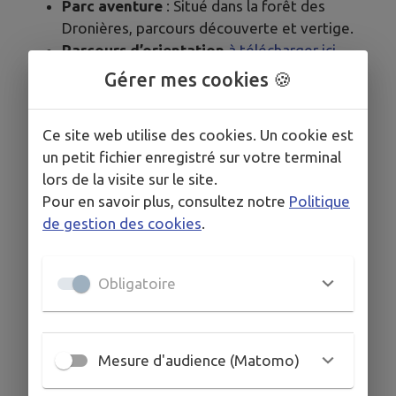
Parc aventure
: Situé dans la forêt des
Dronières, parcours découverte et vertige.
Parcours d’orientation
à télécharger ici
Carte d'orientation mise à jour 2024
Gérer mes cookies 🍪
:
cliquez ici
Parcours d'orientation pour les enfants,
Ce site web utilise des cookies. Un cookie est
« Découvre le Parc des Dronières avec
un petit fichier enregistré sur votre terminal
Leidy »
à télécharger :
lors de la visite sur le site.
Pour les enfants de 6 ans :
Pour en savoir plus, consultez notre
Politique
-
Carte d'orientation pour les 6 ans
de gestion des cookies
.
-
Fiche correction
-
Livret jeu d'orientation
Pour les enfants de 10 ans
Obligatoire
-
Carte d'orientation pour les 10 ans
-
Fiche correction
-
Livret jeu d'orientation
Mesure d'audience (Matomo)