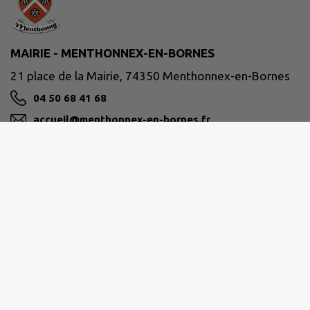
MAIRIE - MENTHONNEX-EN-BORNES
21 place de la Mairie, 74350 Menthonnex-en-Bornes
04 50 68 41 68
accueil@menthonnex-en-bornes.fr
M'Y RENDRE
www.menthonnex-en-bornes.fr