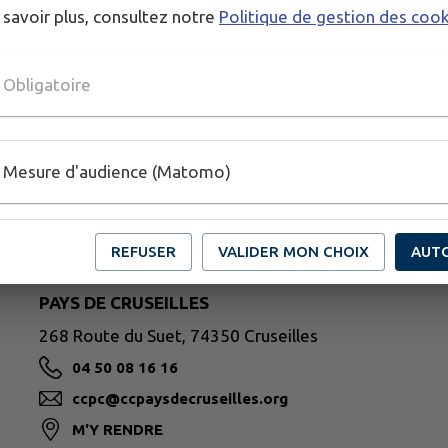
 savoir plus, consultez notre
Politique de gestion des coo
Obligatoire
Mesure d'audience (Matomo)
REFUSER
VALIDER MON CHOIX
AUT
PAYS DE CRUSEILLES
268 Route du Suet, 74350 Cruseilles
04 50 08 16 16
ccpc@ccpaysdecruseilles.org
M'Y RENDRE