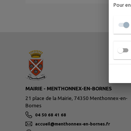
Pour en
MAIRIE - MENTHONNEX-EN-BORNES
21 place de la Mairie, 74350 Menthonnex-en-
Bornes
04 50 68 41 68
accueil@menthonnex-en-bornes.fr