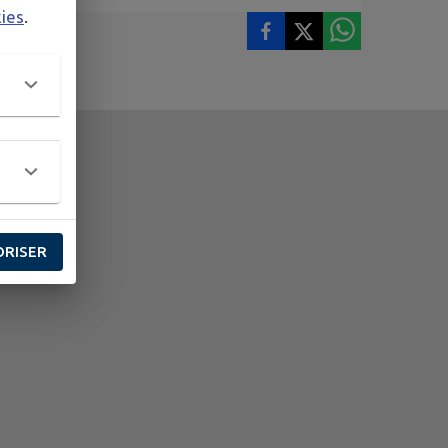
kies
.
ORISER