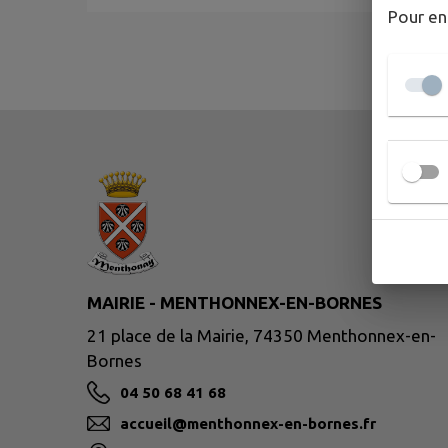
Pour en
MAIRIE - MENTHONNEX-EN-BORNES
21 place de la Mairie, 74350 Menthonnex-en-
Bornes
04 50 68 41 68
accueil@menthonnex-en-bornes.fr