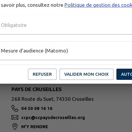
 savoir plus, consultez notre
Politique de gestion des coo
Obligatoire
Mesure d'audience (Matomo)
REFUSER
VALIDER MON CHOIX
AUT
PAYS DE CRUSEILLES
268 Route du Suet, 74350 Cruseilles
04 50 08 16 16
ccpc@ccpaysdecruseilles.org
M'Y RENDRE