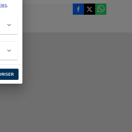
kies
.
ORISER