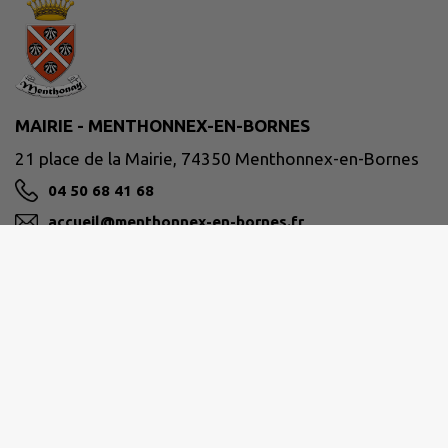
MAIRIE - MENTHONNEX-EN-BORNES
21 place de la Mairie, 74350 Menthonnex-en-Bornes
04 50 68 41 68
accueil@menthonnex-en-bornes.fr
M'Y RENDRE
www.menthonnex-en-bornes.fr