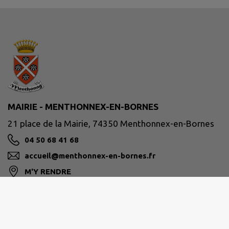
MAIRIE - MENTHONNEX-EN-BORNES
21 place de la Mairie, 74350 Menthonnex-en-Bornes
04 50 68 41 68
accueil@menthonnex-en-bornes.fr
M'Y RENDRE
www.menthonnex-en-bornes.fr